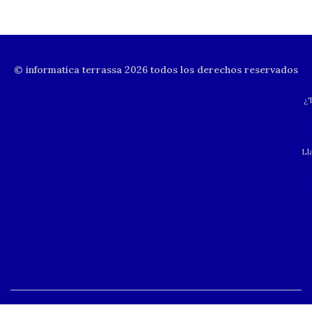
© informatica terrassa 2026 todos los derechos reservados
¿T
in
Ll
93