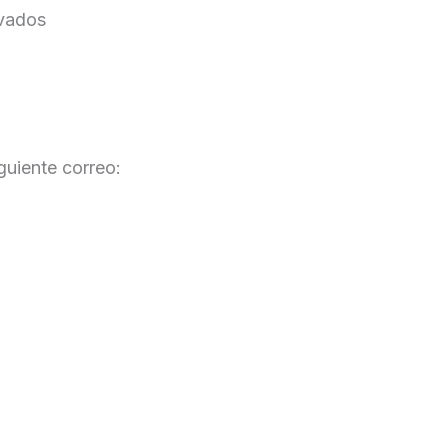
rvados
guiente correo: